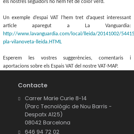
els nostres seguidors ho hem fet de color verd.
Un exemple d’espai VAT l’hem tret d’aquest interessant
article aparegut a La Vanguardia:
http://www.lavanguardia.com/local/lleida/20141002/5441
pla-vilanoveta-lleida.HTML
Esperem les vostres suggerències, comentaris i
aportacions sobre els Espais VAT del nostre VAT-MAP.
Contacte
Carrer Marie Curie 8-14
(Parc Tecnològic de Nou Barris -
Despatx A125)
08042 Barcelona
646 94 72 02