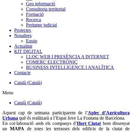
Geo informació
Consultoria territorial
Formació
Recerca
Peritatge judicial
Projectes
Nosaltres
Equip
Actualitat
KIT DIGITAL
LLOC WEB I PRESÈNCIA A INTERNET
COMERÇ ELECTRÒNIC
BUSINESS INTELLIGENCE I ANALÍTICA
Contacte
Català
(
Català
)
Menu
Català
(
Català
)
Aquest cap de setmana participarem de l’
Aplec d’Agricultura
Urbana
què és realitzarà a l’Espai Jove La Fontana de Barcelona.
En col·laboració amb els companys d’
Hort Ciutat
hem dissenyat
un
MAPA
de totes les terrasses dels edificis de la ciutat de