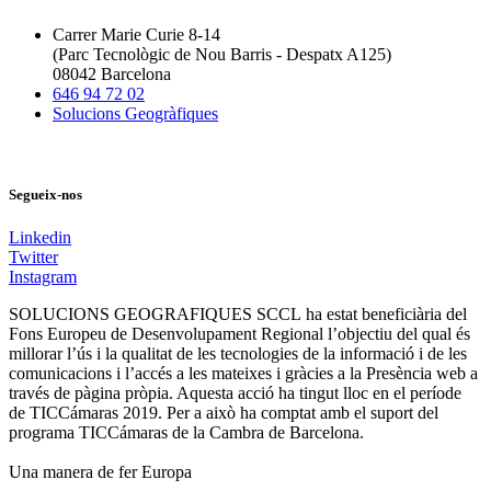
Carrer Marie Curie 8-14
(Parc Tecnològic de Nou Barris - Despatx A125)
08042 Barcelona
646 94 72 02
Solucions Geogràfiques
Segueix-nos
Linkedin
Twitter
Instagram
SOLUCIONS GEOGRAFIQUES SCCL ha estat beneficiària del
Fons Europeu de Desenvolupament Regional l’objectiu del qual és
millorar l’ús i la qualitat de les tecnologies de la informació i de les
comunicacions i l’accés a les mateixes i gràcies a la Presència web a
través de pàgina pròpia. Aquesta acció ha tingut lloc en el període
de TICCámaras 2019. Per a això ha comptat amb el suport del
programa TICCámaras de la Cambra de Barcelona.
Una manera de fer Europa