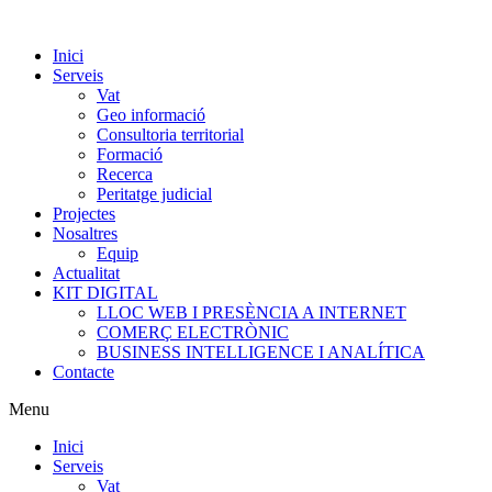
Inici
Serveis
Vat
Geo informació
Consultoria territorial
Formació
Recerca
Peritatge judicial
Projectes
Nosaltres
Equip
Actualitat
KIT DIGITAL
LLOC WEB I PRESÈNCIA A INTERNET
COMERÇ ELECTRÒNIC
BUSINESS INTELLIGENCE I ANALÍTICA
Contacte
Menu
Inici
Serveis
Vat