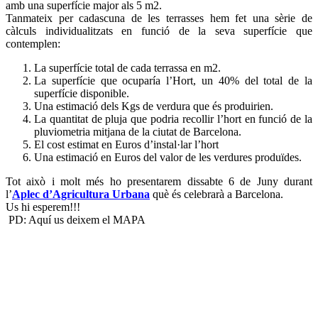
amb una superfície major als 5 m2.
Tanmateix per cadascuna de les terrasses hem fet una sèrie de
càlculs individualitzats en funció de la seva superfície que
contemplen:
La superfície total de cada terrassa en m2.
La superfície que ocuparía l’Hort, un 40% del total de la
superfície disponible.
Una estimació dels Kgs de verdura que és produirien.
La quantitat de pluja que podria recollir l’hort en funció de la
pluviometria mitjana de la ciutat de Barcelona.
El cost estimat en Euros d’instal·lar l’hort
Una estimació en Euros del valor de les verdures produïdes.
Tot això i molt més ho presentarem dissabte 6 de Juny durant
l’
Aplec d’Agricultura Urbana
què és celebrarà a Barcelona.
Us hi esperem!!!
PD: Aquí us deixem el MAPA