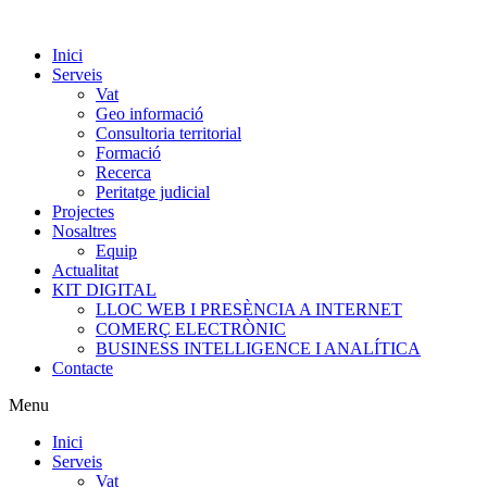
Inici
Serveis
Vat
Geo informació
Consultoria territorial
Formació
Recerca
Peritatge judicial
Projectes
Nosaltres
Equip
Actualitat
KIT DIGITAL
LLOC WEB I PRESÈNCIA A INTERNET
COMERÇ ELECTRÒNIC
BUSINESS INTELLIGENCE I ANALÍTICA
Contacte
Menu
Inici
Serveis
Vat