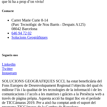
que hi ha a prop d’on viviu!
Contacte
Carrer Marie Curie 8-14
(Parc Tecnològic de Nou Barris - Despatx A125)
08042 Barcelona
646 94 72 02
Solucions Geogràfiques
Segueix-nos
Linkedin
Twitter
Instagram
SOLUCIONS GEOGRAFIQUES SCCL ha estat beneficiària del
Fons Europeu de Desenvolupament Regional l’objectiu del qual és
millorar l’ús i la qualitat de les tecnologies de la informació i de les
comunicacions i l’accés a les mateixes i gràcies a la Presència web a
través de pàgina pròpia. Aquesta acció ha tingut lloc en el període
de TICCámaras 2019. Per a això ha comptat amb el suport del
programa TICCámaras de la Cambra de Barcelona.