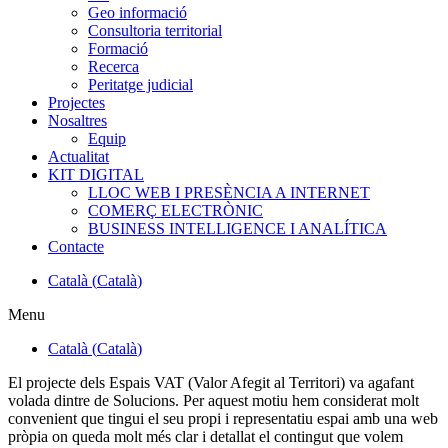
Geo informació
Consultoria territorial
Formació
Recerca
Peritatge judicial
Projectes
Nosaltres
Equip
Actualitat
KIT DIGITAL
LLOC WEB I PRESÈNCIA A INTERNET
COMERÇ ELECTRÒNIC
BUSINESS INTELLIGENCE I ANALÍTICA
Contacte
Català
(
Català
)
Menu
Català
(
Català
)
El projecte dels Espais VAT (Valor Afegit al Territori) va agafant
volada dintre de Solucions. Per aquest motiu hem considerat molt
convenient que tingui el seu propi i representatiu espai amb una web
pròpia on queda molt més clar i detallat el contingut que volem