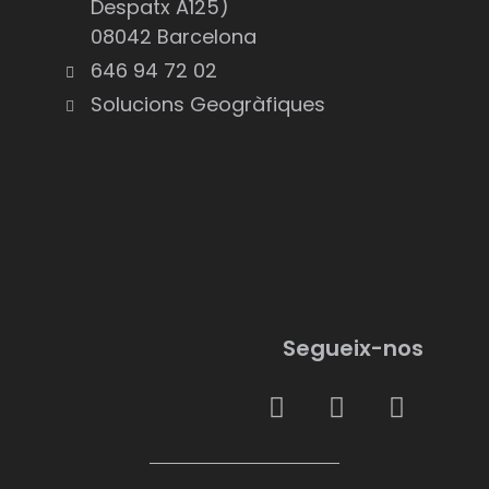
Despatx A125)
08042 Barcelona
646 94 72 02
Solucions Geogràfiques
Segueix-nos