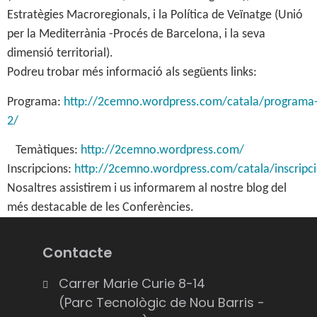
Estratègies Macroregionals, i la Política de Veïnatge (Unió
per la Mediterrània -Procés de Barcelona, i la seva
dimensió territorial).
Podreu trobar més informació als següents links:
Programa:
http://2cemno.wordpress.com/catala/programa
2/
Temàtiques:
http://2cemno.wordpress.com/
Inscripcions:
http://2cemno.wordpress.com/catala/inscripc
Nosaltres assistirem i us informarem al nostre blog del
més destacable de les Conferències.
Contacte
Carrer Marie Curie 8-14
(Parc Tecnològic de Nou Barris -