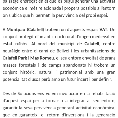
paisatge endreçat en el que es pugui generar una activitat
econòmica el més relacionada i propera possible a l’entorn
on s’ubica que hi permeti la pervivència del propi espai.
A
Montpaó
(
Calafell
) trobem un d’aquests espais
VAT
. Un
conjunt protegit d’un antic nucli rural d’origen medieval en
estat ruïnós. Al nord del municipi de
Calafell
, centre
neuràlgic entre el camí de Bellvei i les urbanitzacions de
Calafell Park
i
Mas Romeu
, el seu entorn envoltat de grans
masses forestals i de camps abandonats hi trobem un
conjunt històric, natural i patrimonial amb una gran
potencialitat d’usos però amb un futur incert i per definir.
Des de Solucions ens volem involucrar en la rehabilitació
d’aquest espai per a tornar-lo a integrar al seu entorn,
garantir la seva pervivència generant activitat econòmica,
que en garanteixi el retorn d’inversions i la generació