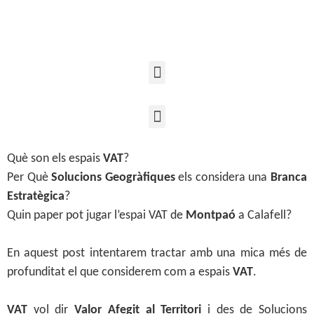
Què son els espais
VAT
?
Per Què
Solucions Geogràfiques
els considera una
Branca
Estratègica
?
Quin paper pot jugar l’espai VAT de
Montpaó
a Calafell?
En aquest post intentarem tractar amb una mica més de
profunditat el que considerem com a espais
VAT
.
VAT
vol dir
Valor Afegit al Territori
i des de Solucions