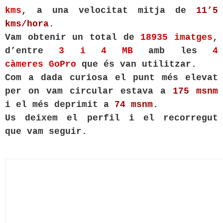
kms
, a una velocitat mitja de
11’5
kms/hora
.
Vam obtenir un total de
18935 imatges
,
d’entre
3 i 4 MB
amb les
4
càmeres GoPro
que és van utilitzar.
Com a dada curiosa el punt més elevat
per on vam circular estava a
175
msnm
i el més deprimit a
74 msnm
.
Us deixem el perfil i el recorregut
que vam seguir.