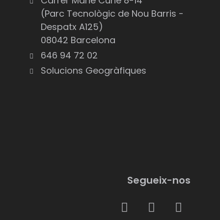
Carrer Marie Curie 8-14
(Parc Tecnològic de Nou Barris -
Despatx A125)
08042 Barcelona
646 94 72 02
Solucions Geogràfiques
Segueix-nos